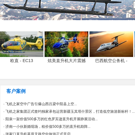
欧直 - EC13
炫美直升机大片震撼
巴西航空公务机 -
客户案例
·
飞机之家空中广告引爆山西吕梁中阳县上空...
·
飞机之家集团正式签约独家承包运营新疆玉其塔什景区，打造低空旅游新标杆！...
·
阳泉一架价值500多万的红色罗宾逊直升机开展静展活动...
·
济南一小伙新婚现场，租价值500多万的直升机助阵...
·
张家口直升机草原天路空中旅游正式开启...