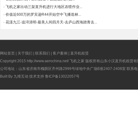
·
飞机之家出动三架直升机进行大地区农喷作业...
·
价值近600万的罗宾逊R44开始空中飞播造林...
·
花漾九江-追浔清明-最美人间四月天-去庐山西海踏青去...
网站首页
|
关于我们
|
联系我们
|
客户案例
|
直升机租赁
Copyright 2015
http://www.aerochina.net/
飞机之家 版权所有山东小汉直升机租赁有
公司地址：山东省济南市槐荫区齐州路2999号绿地中央广场B座2407-2408室 联系电话：
Built By
九维互动
技术支持
鲁ICP备13022057号