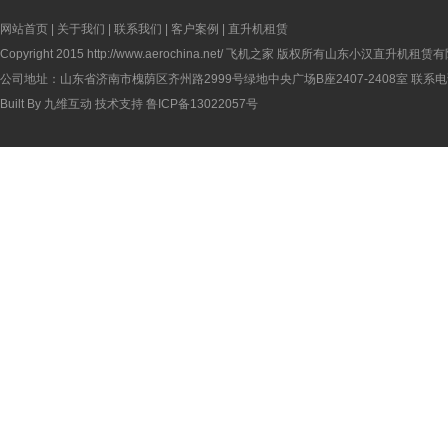
网站首页
|
关于我们
|
联系我们
|
客户案例
|
直升机租赁
Copyright 2015
http://www.aerochina.net/
飞机之家 版权所有山东小汉直升机租赁有
公司地址：山东省济南市槐荫区齐州路2999号绿地中央广场B座2407-2408室 联系电话：
Built By
九维互动
技术支持
鲁ICP备13022057号