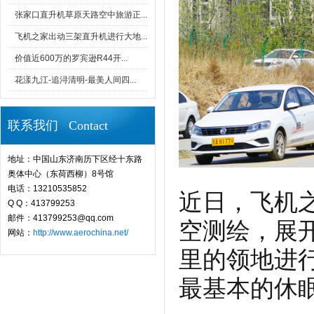
张家口直升机草原天路空中旅游正...
飞机之家出动三架直升机进行大地...
价值近600万的罗宾逊R44开...
花漾九江-追浔清明-最美人间四...
联系我们 Contact
地址：中国山东济南历下区经十东路
奥体中心（东荷西柳）8号馆
电话：13210535852
近日，飞机之
Q Q：413799253
邮件：413799253@qq.com
空测绘，展开
网站：
http://www.aerochina.net/
里的领地进
最基本的休