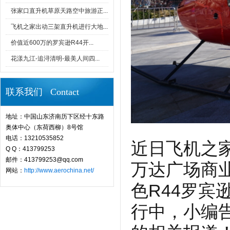
张家口直升机草原天路空中旅游正...
飞机之家出动三架直升机进行大地...
价值近600万的罗宾逊R44开...
花漾九江-追浔清明-最美人间四...
联系我们 Contact
地址：中国山东济南历下区经十东路
奥体中心（东荷西柳）8号馆
电话：13210535852
近日飞机之
Q Q：413799253
邮件：413799253@qq.com
万达广场商
网站：
http://www.aerochina.net/
色R44罗
行中，小编