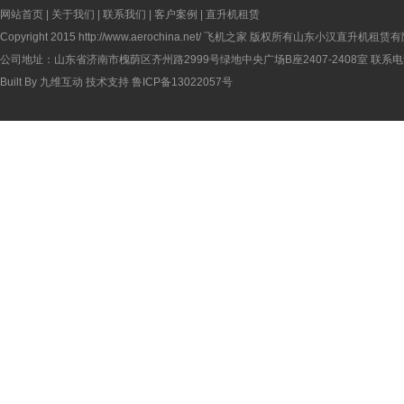
网站首页
|
关于我们
|
联系我们
|
客户案例
|
直升机租赁
Copyright 2015
http://www.aerochina.net/
飞机之家 版权所有山东小汉直升机租赁有
公司地址：山东省济南市槐荫区齐州路2999号绿地中央广场B座2407-2408室 联系电话：
Built By
九维互动
技术支持
鲁ICP备13022057号